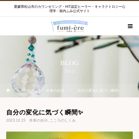
愛媛県松山市のカウンセリング・HIT認定ヒーラー・キャラクトロジー心
理学 - 堀内ふみ公式サイト
BLOG
ブログ
ブログ
本来の自分
自分の変化に気づく瞬間✨
自分の変化に気づく瞬間✨
2023.10.15
本来の自分
こころのしくみ