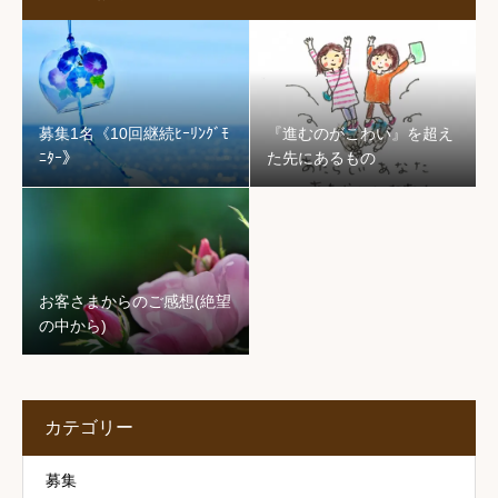
募集1名《10回継続ﾋｰﾘﾝｸﾞﾓ
『進むのがこわい』を超え
ﾆﾀｰ》
た先にあるもの
お客さまからのご感想(絶望
の中から)
カテゴリー
募集