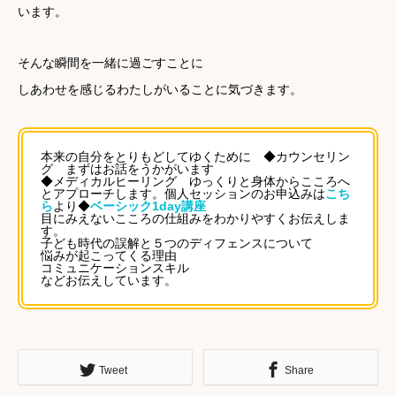
います。
そんな瞬間を一緒に過ごすことに
しあわせを感じるわたしがいることに気づきます。
本来の自分をとりもどしてゆくために ◆カウンセリン
グ まずはお話をうかがいます
◆メディカルヒーリング ゆっくりと身体からこころへ
とアプローチします。個人セッションのお申込みは
こち
ら
より◆
ベーシック1day講座
目にみえないこころの仕組みをわかりやすくお伝えしま
す。
子ども時代の誤解と５つのディフェンスについて
悩みが起こってくる理由
コミュニケーションスキル
などお伝えしています。
Tweet
Share